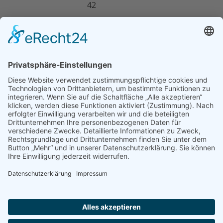
42
+49 911
Kerstin
701009-
kerstin.sturm@lissige
Sturm
41