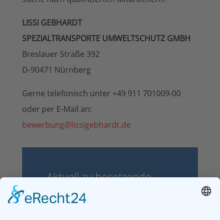
LISSI GEBHARDT
SPEZIALTRANSPORTE UMWELTSCHUTZ GMBH
Breslauer Straße 392
D-90471 Nürnberg
Gerne telefonisch unter
+49 911 701009-00
oder per E-Mail an:
bewerbung@lissigebhardt.de
Aktuell zu besetzende
Stellen:
Lkw-Fahrer (m/w)
Senden Sie bitte jetzt Ihre