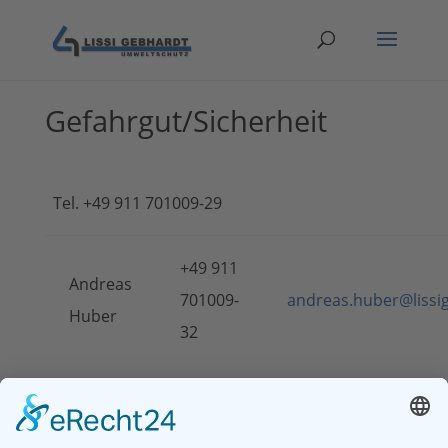
Gefahrgut/Sicherheit
Tel. +49 911 701009-29
+49 911
Andreas
701009-
andreas.huber@lissi
Huber
32